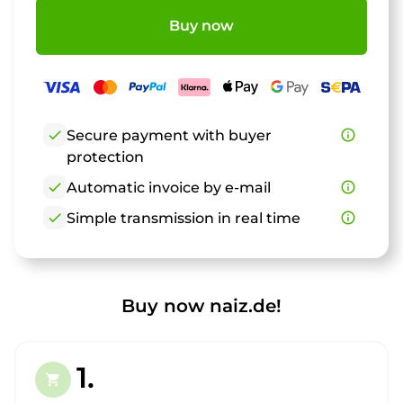
Buy now
check
Secure payment with buyer
info_outline
protection
check
Automatic invoice by e-mail
info_outline
check
Simple transmission in real time
info_outline
Buy now naiz.de!
1.
shopping_cart