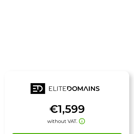
The domain
naiz.de
is for sale
€1,599
info_outline
without VAT.