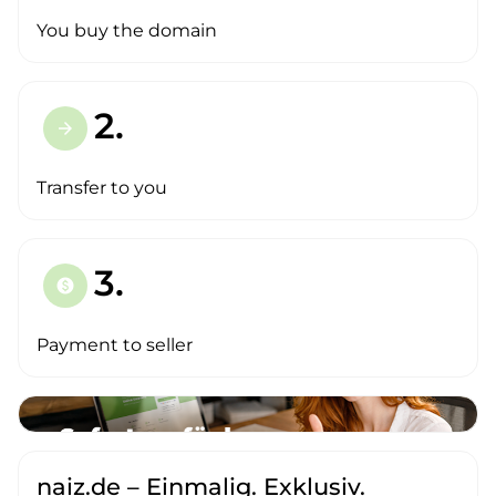
You buy the domain
2.
arrow_forward
Transfer to you
3.
paid
Payment to seller
naiz.de – Einmalig. Exklusiv.