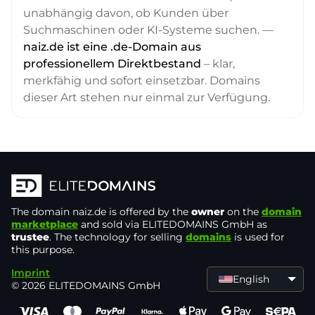
unabhängig davon, ob Kunden über
Suchmaschinen oder KI-Systeme suchen. —
naiz.de ist eine .de-Domain aus
professionellem Direktbestand
– klar,
merkfähig und sofort einsetzbar. Domains
dieser Art stehen nur einmal zur Verfügung.
The domain
naiz.de
is offered by the
owner
on the
domain
marketplace
and sold via ELITEDOMAINS GmbH as
trustee
. The technology for selling
domains
is used for
this purpose.
Imprint
English
© 2026 ELITEDOMAINS GmbH